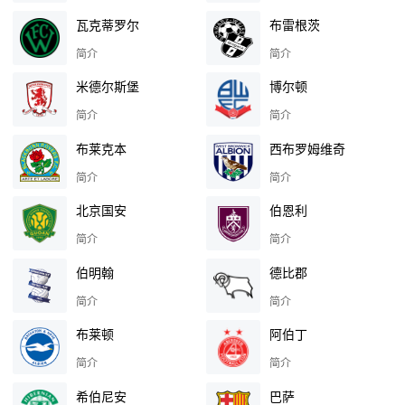
瓦克蒂罗尔
布雷根茨
简介
简介
米德尔斯堡
博尔顿
简介
简介
布莱克本
西布罗姆维奇
简介
简介
北京国安
伯恩利
简介
简介
伯明翰
德比郡
简介
简介
布莱顿
阿伯丁
简介
简介
希伯尼安
巴萨