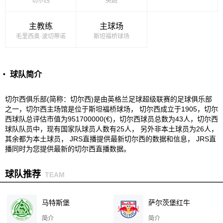
切尔西
英超
主教练
主球场
毛里西奥·波切蒂诺
斯坦福桥球场
・ 球队简介
切尔西俱乐部(简称：切尔西)是由英格兰足球超级联赛的足球俱乐部
之一，切尔西主场馆是位于斯坦福桥球场， 切尔西成立于1905，切尔
西球队总评估市值为951700000(€)，切尔西球员总数为43人，切尔西
球队队员中，现有国家队球员人数有25人， 另外非本土球员为26人，
其余都为本土球员， JRS直播提供最新切尔西的数据和信息， JRS直
播同时为您提供最新的切尔西直播数据。
球队推荐
TEAM
马特斯堡
萨尔茨堡红牛
简介
简介