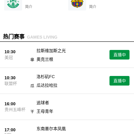
简介
简介
热门赛事
GAMES LIVING
拉斯维加斯之光
10:30
直播中
美冠
奥克兰根
洛杉矶FC
10:30
直播中
联盟杯
瓜达拉哈拉
追球者
16:00
未开始
贵州五峰杯
王母青年
东南墨尔本凤凰
17:00
未开始