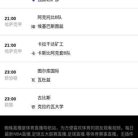
阿克托比B队
21:00
未开始
哈萨克甲
埃基巴斯图兹
卡拉干达矿工
21:00
未开始
哈萨克甲
卡斯比阿克套B队
图尔库国际
23:00
未开始
欧协联
瓦杜兹
古比斯
23:00
未开始
欧联
克拉约瓦大学
蜘蛛直播是体育直播导航站，为方便喜欢体育的朋友观看视频，每日
最新NBA直播,足球五大联赛直播,足球直播,等体育赛事直播，无插件