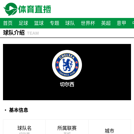
首页
足球
篮球
专题
球队
世界杯
英超
意甲
球队介绍
TEAM
切尔西
・ 基本信息
球队名
所属联赛
城市