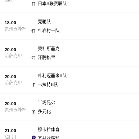
NBL
日本B联赛联队
竞驰队
18:00
未开始
贵州五峰杯
红岩村一队
奥杜斯基克
20:00
未开始
哈萨克甲
汗腾格里
叶利迈塞米B队
20:00
未开始
哈萨克甲
卡拉特B队
半场兄弟
20:00
未开始
贵州五峰杯
多元化
穆卡拉体育
21:00
未开始
也门甲
瓦赫达萨那