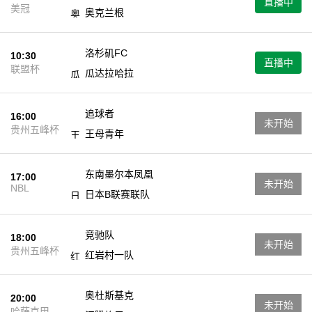
直播中
美冠
奥克兰根
洛杉矶FC
10:30
直播中
联盟杯
瓜达拉哈拉
追球者
16:00
未开始
贵州五峰杯
王母青年
东南墨尔本凤凰
17:00
未开始
NBL
日本B联赛联队
竞驰队
18:00
未开始
贵州五峰杯
红岩村一队
奥杜斯基克
20:00
未开始
哈萨克甲