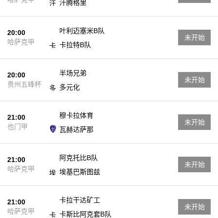
汗腾格里
叶利迈塞米B队
20:00
未开始
哈萨克甲
卡拉特B队
半场兄弟
20:00
未开始
贵州五峰杯
多元化
穆卡拉体育
21:00
未开始
也门甲
瓦赫达萨那
阿克托比B队
21:00
未开始
哈萨克甲
埃基巴斯图兹
卡拉干达矿工
21:00
未开始
哈萨克甲
卡斯比阿克套B队