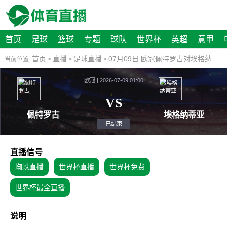
首页
足球
篮球
专题
球队
世界杯
英超
意甲
首页
直播
足球直播
07月09日 欧冠佩特罗古对埃格纳蒂亚比赛视频直播
当前位置:
>
>
>
欧冠 | 2026-07-09 01:00
VS
佩特罗古
埃格
已结束
直播信号
蜘蛛直播
世界杯直播
世界杯免费
世界杯最全直播
说明